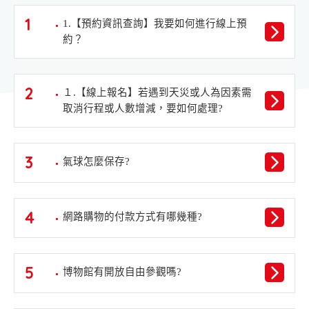
1
1.【預約資訊查詢】我要如何進行線上預
約？
2
１.【線上報名】若遇到天災或人為因素需
取消行程或人數增減，要如何處理?
3
氣球怎麼保存?
4
網路購物的付款方式有哪幾種?
5
博物館有開放自由參觀嗎?