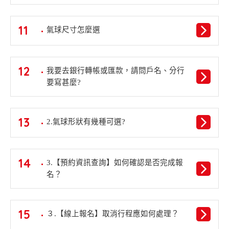
11
氣球尺寸怎麼選
12
我要去銀行轉帳或匯款，請問戶名、分行
要寫甚麼?
13
2.氣球形狀有幾種可選?
14
3.【預約資訊查詢】如何確認是否完成報
名？
15
３.【線上報名】取消行程應如何處理？