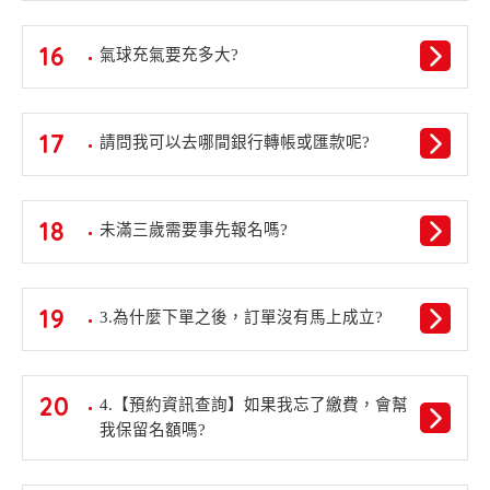
16
氣球充氣要充多大?
17
請問我可以去哪間銀行轉帳或匯款呢?
18
未滿三歲需要事先報名嗎?
19
3.為什麼下單之後，訂單沒有馬上成立?
20
4.【預約資訊查詢】如果我忘了繳費，會幫
我保留名額嗎?