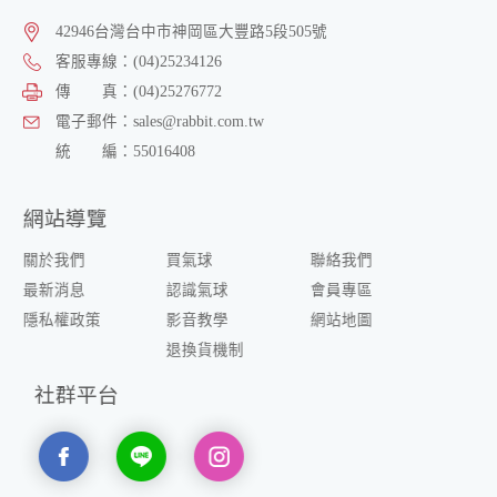
42946
台灣
台中市
神岡區
大豐路5段505號
客服專線：
(04)25234126
傳 真：
(04)25276772
電子郵件：
sales@rabbit.com.tw
統 編：
55016408
網站導覽
關於我們
買氣球
聯絡我們
最新消息
認識氣球
會員專區
隱私權政策
影音教學
網站地圖
退換貨機制
社群平台