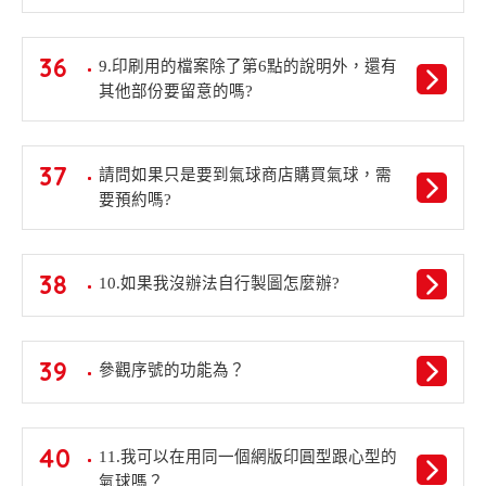
36
9.印刷用的檔案除了第6點的說明外，還有
其他部份要留意的嗎?
37
請問如果只是要到氣球商店購買氣球，需
要預約嗎?
38
10.如果我沒辦法自行製圖怎麼辦?
39
參觀序號的功能為？
40
11.我可以在用同一個網版印圓型跟心型的
氣球嗎？