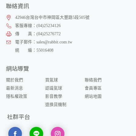
聯絡資訊
42946
台灣
台中市
神岡區
大豐路5段505號
客服專線：
(04)25234126
傳 真：
(04)25276772
電子郵件：
sales@rabbit.com.tw
統 編：
55016408
網站導覽
關於我們
買氣球
聯絡我們
最新消息
認識氣球
會員專區
隱私權政策
影音教學
網站地圖
退換貨機制
社群平台