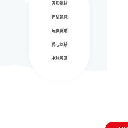
圓形氣球
造型氣球
玩具氣球
愛心氣球
水球專區