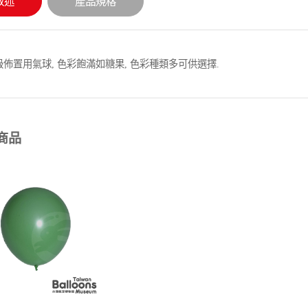
敘述
產品規格
佈置用氣球, 色彩飽滿如糖果, 色彩種類多可供選擇.
商品