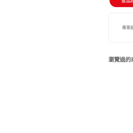
產品
專業級
瀏覽過的