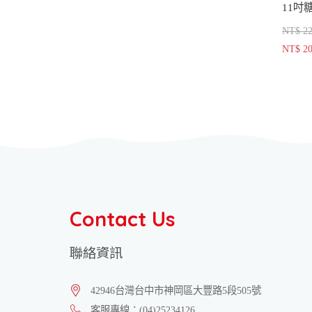
NT$ 2
NT$ 2
Contact Us
聯絡資訊
42946
台灣
台中市
神岡區
大豐路5段505號
客服專線：
(04)25234126