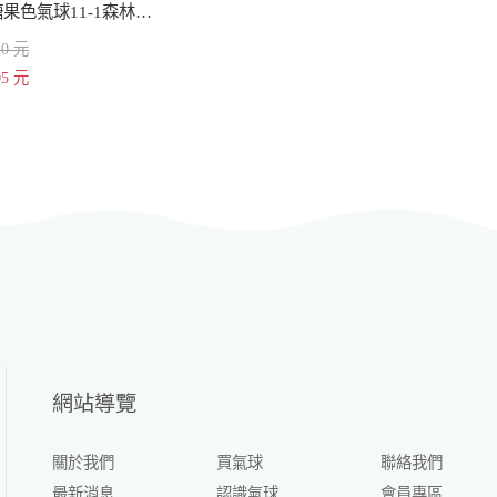
11吋糖果色氣球11-1森林綠 (一百入)
20 元
05 元
網站導覽
關於我們
買氣球
聯絡我們
最新消息
認識氣球
會員專區