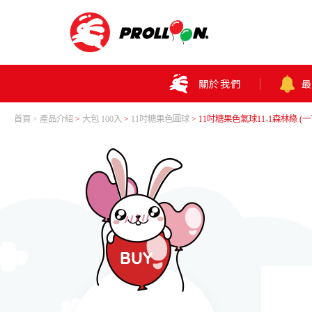
關於我們
首頁
產品介紹
>
大包 100入
>
11吋糖果色圓球
> 11吋糖果色氣球11-1森林綠 (一