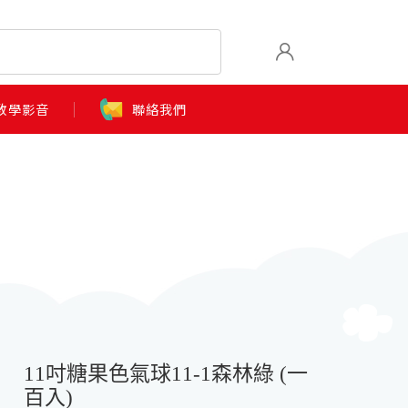
教學影音
聯絡我們
11吋糖果色氣球11-1森林綠 (一
百入)