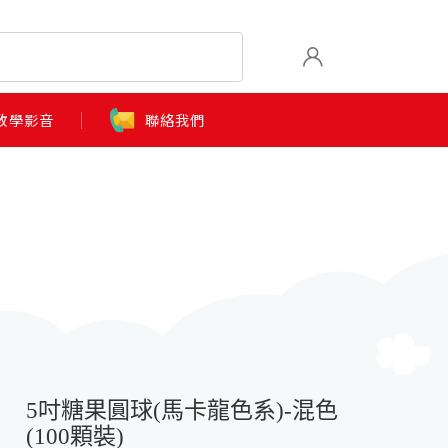
教學影音
聯絡我們
5吋糖果圓球(馬卡龍色系)-混色
(100顆裝)