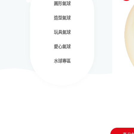
圓形氣球
造型氣球
玩具氣球
愛心氣球
水球專區