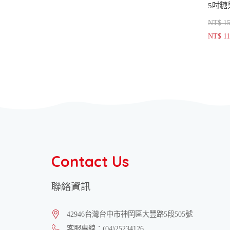
NT$ 1
NT$ 1
Contact Us
聯絡資訊
42946
台灣
台中市
神岡區
大豐路5段505號
客服專線：
(04)25234126