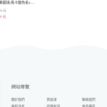
5吋糖果圓球(馬卡龍色系)-混色 (100顆裝)
59 元
19 元
網站導覽
關於我們
買氣球
聯絡我們
最新消息
認識氣球
會員專區