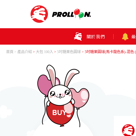
關於我們
首頁
產品介紹
>
大包 100入
>
5吋糖果色圓球
> 5吋糖果圓球(馬卡龍色系)-混色 (