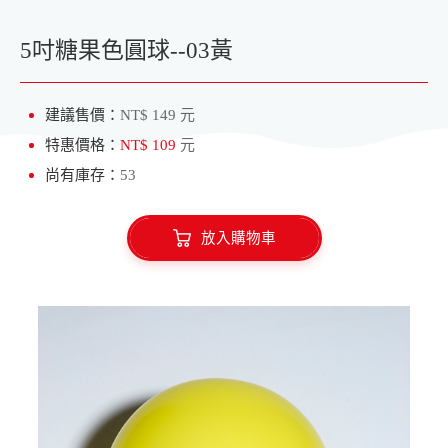
愛心氣球
水球專區
5吋糖果色圓球--03黃
建議售價：
NT$ 149 元
特惠價格：
NT$ 109
元
尚有庫存：
53
放入購物車