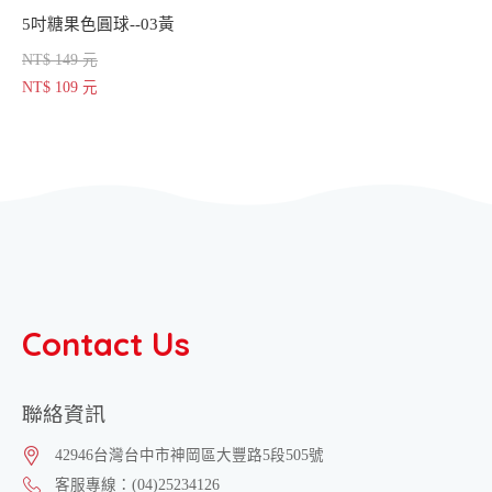
5吋糖果色圓球--03黃
NT$ 149 元
NT$ 109 元
Contact Us
聯絡資訊
42946
台灣
台中市
神岡區
大豐路5段505號
客服專線：
(04)25234126