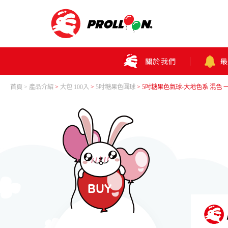
關於我們
首頁
產品介紹
>
大包 100入
>
5吋糖果色圓球
> 5吋糖果色氣球-大地色系 混色 