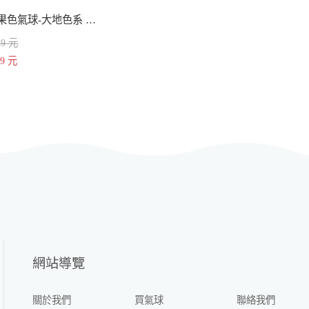
5吋糖果色氣球-大地色系 混色 一百入
59 元
19 元
網站導覽
關於我們
買氣球
聯絡我們