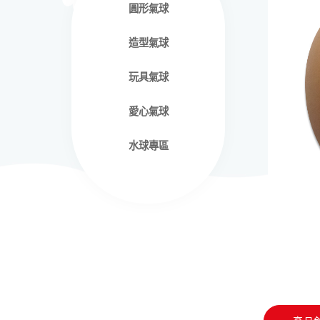
圓形氣球
造型氣球
玩具氣球
愛心氣球
水球專區