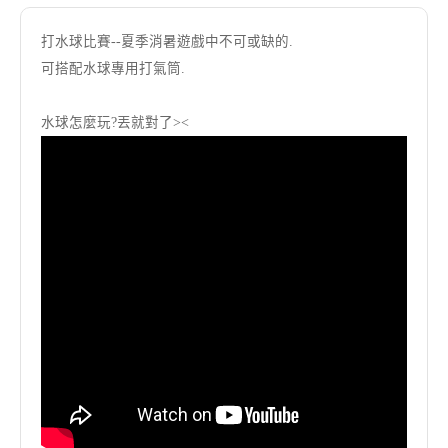
打水球比賽--夏季消暑遊戲中不可或缺的.
可搭配水球專用打氣筒.
水球怎麼玩?丟就對了><