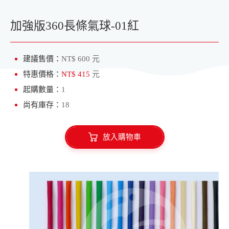
加強版360長條氣球-01紅
建議售價：
NT$ 600 元
特惠價格：
NT$ 415
元
起購數量：
1
尚有庫存：
18
放入購物車