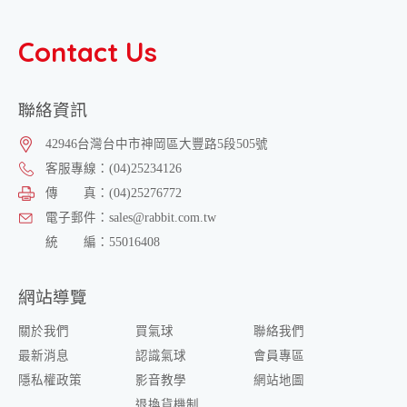
Contact Us
聯絡資訊
42946
台灣
台中市
神岡區
大豐路5段505號
客服專線：
(04)25234126
傳 真：
(04)25276772
電子郵件：
sales@rabbit.com.tw
統 編：
55016408
網站導覽
關於我們
買氣球
聯絡我們
最新消息
認識氣球
會員專區
隱私權政策
影音教學
網站地圖
退換貨機制