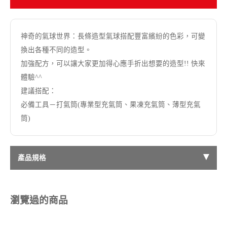
神奇的氣球世界：長條造型氣球搭配豐富繽紛的色彩，可變
換出各種不同的造型。
加強配方，可以讓大家更加得心應手折出想要的造型!! 快來
體驗^^
建議搭配：
必備工具－打氣筒(專業型充氣筒、果凍充氣筒、薄型充氣
筒)
產品規格
瀏覽過的商品